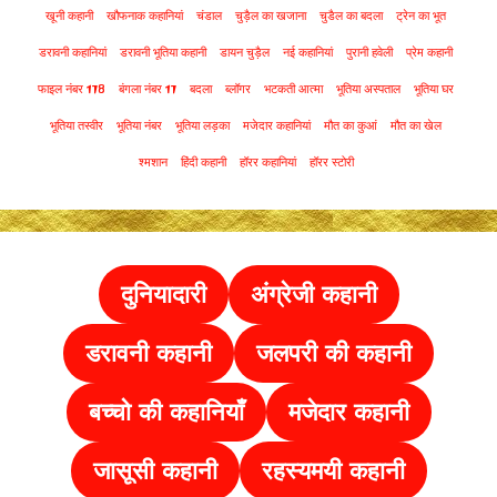
खूनी कहानी
खौफनाक कहानियां
चंडाल
चुड़ैल का खजाना
चुडैल का बदला
ट्रेन का भूत
डरावनी कहानियां
डरावनी भूतिया कहानी
डायन चुड़ैल
नई कहानियां
पुरानी हवेली
प्रेम कहानी
फाइल नंबर 178
बंगला नंबर 17
बदला
ब्लॉगर
भटकती आत्मा
भूतिया अस्पताल
भूतिया घर
भूतिया तस्वीर
भूतिया नंबर
भूतिया लड़का
मजेदार कहानियां
मौत का कुआं
मौत का खेल
श्मशान
हिंदी कहानी
हॉरर कहानियां
हॉरर स्टोरी
दुनियादारी
अंग्रेजी कहानी
डरावनी कहानी
जलपरी की कहानी
बच्चो की कहानियाँ
मजेदार कहानी
जासूसी कहानी
रहस्यमयी कहानी