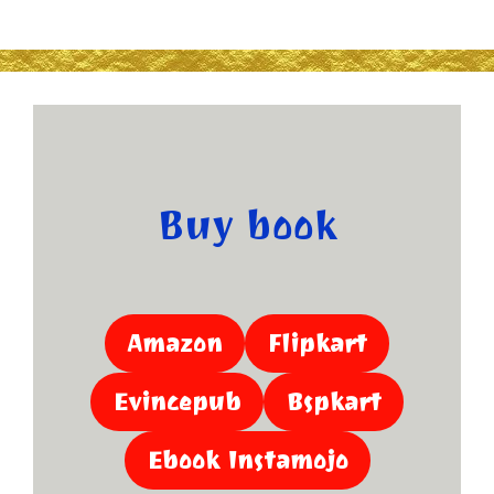
Buy book
Amazon
Flipkart
Evincepub
Bspkart
Ebook Instamojo