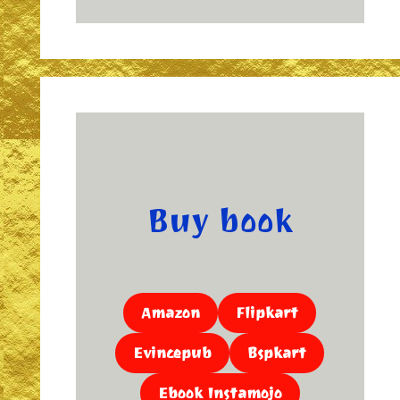
Buy book
Amazon
Flipkart
Evincepub
Bspkart
Ebook Instamojo