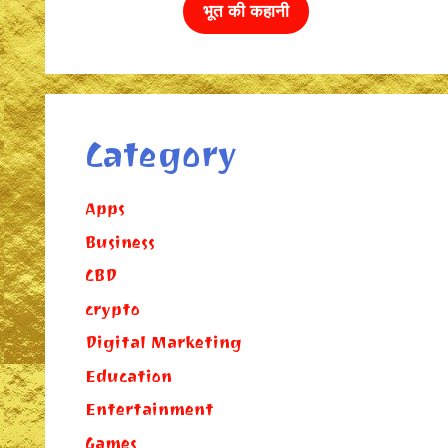
भूत की कहानी
Category
Apps
Business
CBD
crypto
Digital Marketing
Education
Entertainment
Games