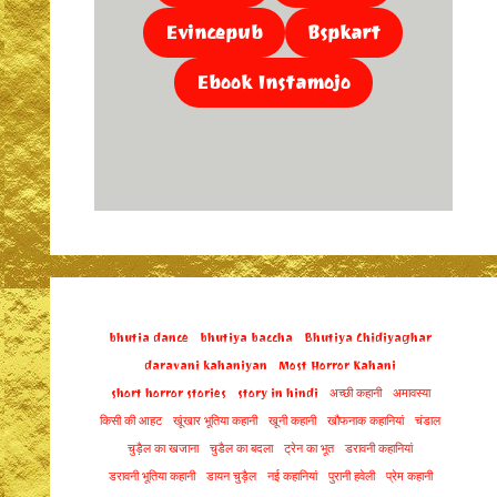
Evincepub
Bspkart
Ebook Instamojo
bhutia dance
bhutiya baccha
Bhutiya Chidiyaghar
daravani kahaniyan
Most Horror Kahani
short horror stories
story in hindi
अच्छी कहानी
अमावस्या
किसी की आहट
खूंखार भूतिया कहानी
खूनी कहानी
खौफनाक कहानियां
चंडाल
चुड़ैल का खजाना
चुडैल का बदला
ट्रेन का भूत
डरावनी कहानियां
डरावनी भूतिया कहानी
डायन चुड़ैल
नई कहानियां
पुरानी हवेली
प्रेम कहानी