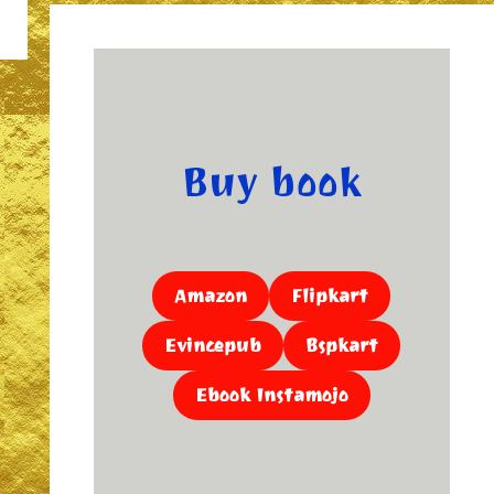
Buy book
Amazon
Flipkart
Evincepub
Bspkart
Ebook Instamojo