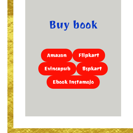
Buy book
Amazon
Flipkart
Evincepub
Bspkart
Ebook Instamojo