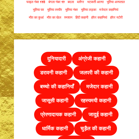
फाइल नंबर 178
बंगला नंबर 17
बदला
ब्लॉगर
भटकती आत्मा
भूतिया अस्पताल
भूतिया घर
भूतिया तस्वीर
भूतिया नंबर
भूतिया लड़का
मजेदार कहानियां
मौत का कुआं
मौत का खेल
श्मशान
हिंदी कहानी
हॉरर कहानियां
हॉरर स्टोरी
दुनियादारी
अंग्रेजी कहानी
डरावनी कहानी
जलपरी की कहानी
बच्चो की कहानियाँ
मजेदार कहानी
जासूसी कहानी
रहस्यमयी कहानी
प्रेरणादायक कहानी
जादुई कहानी
धार्मिक कहानी
चुड़ैल की
कहानी