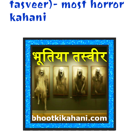
tasveer)- most horror
kahani