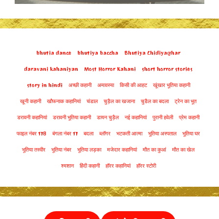
bhutia dance
bhutiya baccha
Bhutiya Chidiyaghar
daravani kahaniyan
Most Horror Kahani
short horror stories
story in hindi
अच्छी कहानी
अमावस्या
किसी की आहट
खूंखार भूतिया कहानी
खूनी कहानी
खौफनाक कहानियां
चंडाल
चुड़ैल का खजाना
चुडैल का बदला
ट्रेन का भूत
डरावनी कहानियां
डरावनी भूतिया कहानी
डायन चुड़ैल
नई कहानियां
पुरानी हवेली
प्रेम कहानी
फाइल नंबर 178
बंगला नंबर 17
बदला
ब्लॉगर
भटकती आत्मा
भूतिया अस्पताल
भूतिया घर
भूतिया तस्वीर
भूतिया नंबर
भूतिया लड़का
मजेदार कहानियां
मौत का कुआं
मौत का खेल
श्मशान
हिंदी कहानी
हॉरर कहानियां
हॉरर स्टोरी