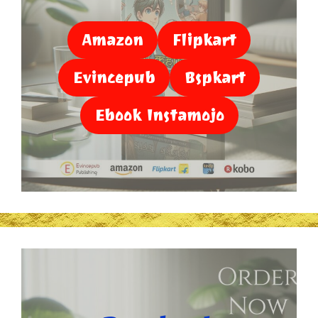
Amazon
Flipkart
Evincepub
Bspkart
Ebook Instamojo