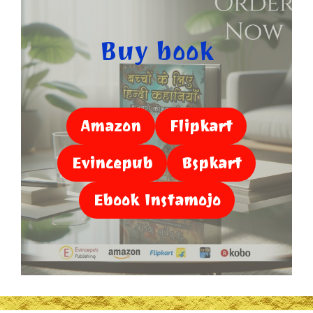
Buy book
Amazon
Flipkart
Evincepub
Bspkart
Ebook Instamojo