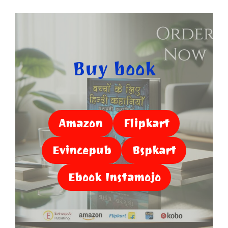
Buy book
Amazon
Flipkart
Evincepub
Bspkart
Ebook Instamojo