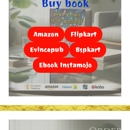
Buy book
Amazon
Flipkart
Evincepub
Bspkart
Ebook Instamojo