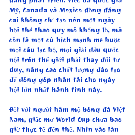
đang phát triển. Việc ba quốc gia
Mỹ, Canada và Mexico đồng đăng
cai không chỉ tạo nên một ngày
hội thể thao quy mô khổng lồ, mà
còn là một cú hích mạnh mẽ buộc
mọi câu lạc bộ, mọi giải đấu quốc
nội trên thế giới phải thay đổi tư
duy, nâng cao chất lượng đào tạo
để đóng góp nhân tài cho ngày
hội lớn nhất hành tinh này.
Đối với người hâm mộ bóng đá Việt
Nam, giấc mơ World Cup chưa bao
giờ thực tế đến thế. Nhìn vào làn