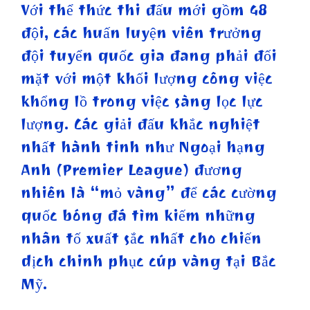
Với thể thức thi đấu mới gồm 48
đội, các huấn luyện viên trưởng
đội tuyển quốc gia đang phải đối
mặt với một khối lượng công việc
khổng lồ trong việc sàng lọc lực
lượng. Các giải đấu khắc nghiệt
nhất hành tinh như Ngoại hạng
Anh (Premier League) đương
nhiên là “mỏ vàng” để các cường
quốc bóng đá tìm kiếm những
nhân tố xuất sắc nhất cho chiến
dịch chinh phục cúp vàng tại Bắc
Mỹ.