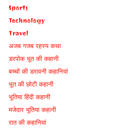
Sports
Technology
Travel
अजब गजब रहस्य कथा
डरपोक भूत की कहानी
बच्चों की डरावनी कहानियां
भूत की छोटी कहानी
भूतिया हिंदी कहानी
मजेदार भूतिया कहानी
रात की कहानियां