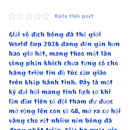
Rate this post
Giải vô địch bóng đá thế giới
World Cup 2026 đang đến gần hơn
bao giờ hết, mang theo một làn
sóng phấn khích chưa từng có cho
hàng triệu tín đồ túc cầu giáo
trên khắp hành tinh. Đây là một
kỳ đại hội mang tính lịch sử khi
lần đầu tiên số đội tham dự được
mở rộng lên con số 48, mở ra cơ hội
vàng cho rất nhiều nền bóng đá