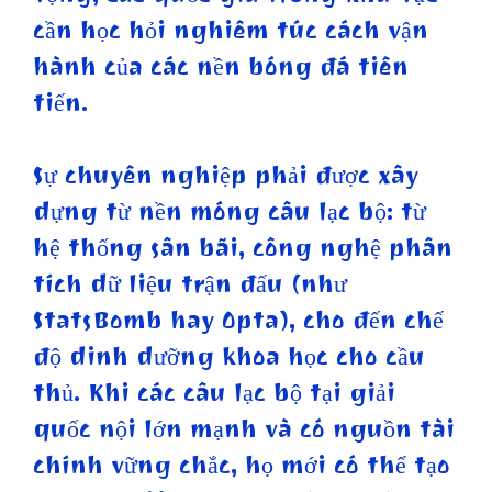
cần học hỏi nghiêm túc cách vận
hành của các nền bóng đá tiên
tiến.
Sự chuyên nghiệp phải được xây
dựng từ nền móng câu lạc bộ: từ
hệ thống sân bãi, công nghệ phân
tích dữ liệu trận đấu (như
StatsBomb hay Opta), cho đến chế
độ dinh dưỡng khoa học cho cầu
thủ. Khi các câu lạc bộ tại giải
quốc nội lớn mạnh và có nguồn tài
chính vững chắc, họ mới có thể tạo