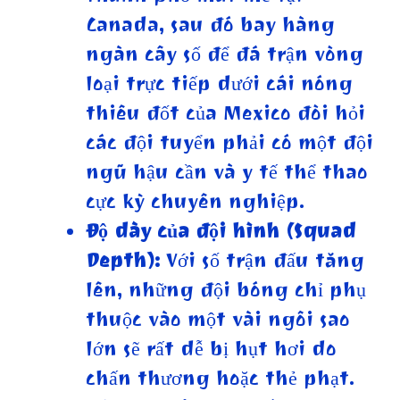
Canada, sau đó bay hàng
ngàn cây số để đá trận vòng
loại trực tiếp dưới cái nóng
thiêu đốt của Mexico đòi hỏi
các đội tuyển phải có một đội
ngũ hậu cần và y tế thể thao
cực kỳ chuyên nghiệp.
Độ dày của đội hình (Squad
Depth):
Với số trận đấu tăng
lên, những đội bóng chỉ phụ
thuộc vào một vài ngôi sao
lớn sẽ rất dễ bị hụt hơi do
chấn thương hoặc thẻ phạt.