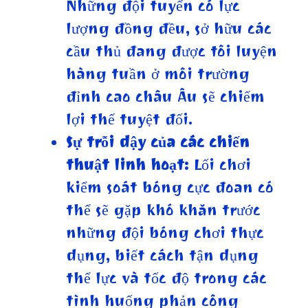
Những đội tuyển có lực
lượng đồng đều, sở hữu các
cầu thủ đang được tôi luyện
hàng tuần ở môi trường
đỉnh cao châu Âu sẽ chiếm
lợi thế tuyệt đối.
Sự trỗi dậy của các chiến
thuật linh hoạt:
Lối chơi
kiểm soát bóng cực đoan có
thể sẽ gặp khó khăn trước
những đội bóng chơi thực
dụng, biết cách tận dụng
thể lực và tốc độ trong các
tình huống phản công