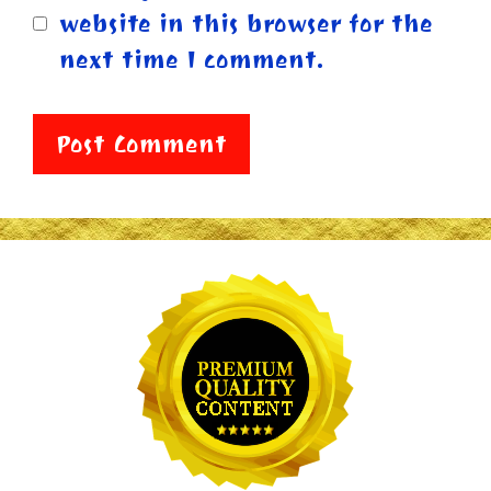
website in this browser for the
next time I comment.