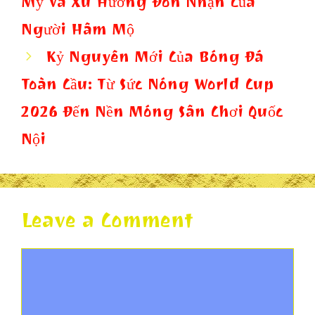
Mỹ Và Xu Hướng Đón Nhận Của
Người Hâm Mộ
Kỷ Nguyên Mới Của Bóng Đá
Toàn Cầu: Từ Sức Nóng World Cup
2026 Đến Nền Móng Sân Chơi Quốc
Nội
Leave a Comment
Comment