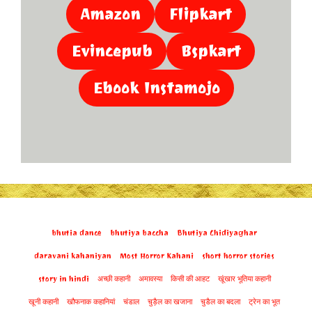
Amazon
Flipkart
Evincepub
Bspkart
Ebook Instamojo
bhutia dance
bhutiya baccha
Bhutiya Chidiyaghar
daravani kahaniyan
Most Horror Kahani
short horror stories
story in hindi
अच्छी कहानी
अमावस्या
किसी की आहट
खूंखार भूतिया कहानी
खूनी कहानी
खौफनाक कहानियां
चंडाल
चुड़ैल का खजाना
चुडैल का बदला
ट्रेन का भूत