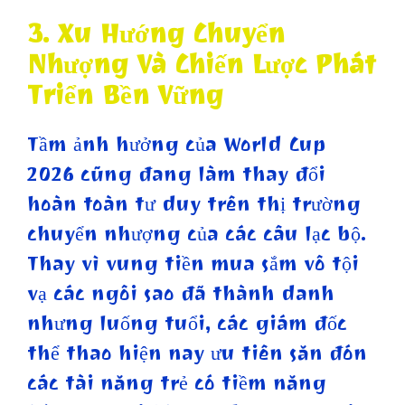
3. Xu Hướng Chuyển
Nhượng Và Chiến Lược Phát
Triển Bền Vững
Tầm ảnh hưởng của World Cup
2026 cũng đang làm thay đổi
hoàn toàn tư duy trên thị trường
chuyển nhượng của các câu lạc bộ.
Thay vì vung tiền mua sắm vô tội
vạ các ngôi sao đã thành danh
nhưng luống tuổi, các giám đốc
thể thao hiện nay ưu tiên săn đón
các tài năng trẻ có tiềm năng