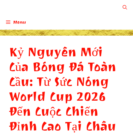
Skip
to
Menu
content
Kỷ Nguyên Mới
Của Bóng Đá Toàn
Cầu: Từ Sức Nóng
World Cup 2026
Đến Cuộc Chiến
Đỉnh Cao Tại Châu