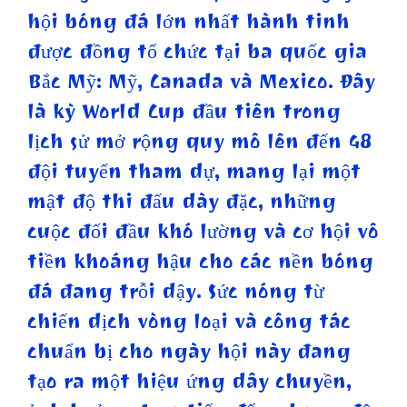
hội bóng đá lớn nhất hành tinh
được đồng tổ chức tại ba quốc gia
Bắc Mỹ: Mỹ, Canada và Mexico. Đây
là kỳ World Cup đầu tiên trong
lịch sử mở rộng quy mô lên đến 48
đội tuyển tham dự, mang lại một
mật độ thi đấu dày đặc, những
cuộc đối đầu khó lường và cơ hội vô
tiền khoáng hậu cho các nền bóng
đá đang trỗi dậy. Sức nóng từ
chiến dịch vòng loại và công tác
chuẩn bị cho ngày hội này đang
tạo ra một hiệu ứng dây chuyền,