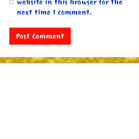
website in this browser for the
next time I comment.