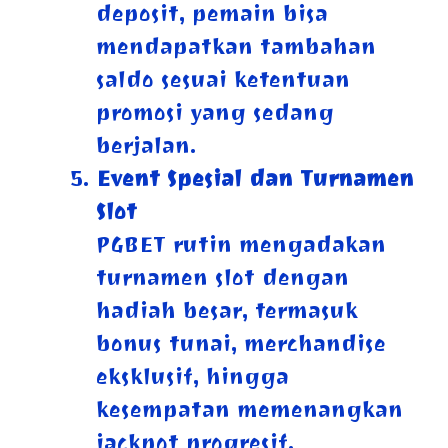
deposit, pemain bisa
mendapatkan tambahan
saldo sesuai ketentuan
promosi yang sedang
berjalan.
Event Spesial dan Turnamen
Slot
PGBET rutin mengadakan
turnamen slot dengan
hadiah besar, termasuk
bonus tunai, merchandise
eksklusif, hingga
kesempatan memenangkan
jackpot progresif.