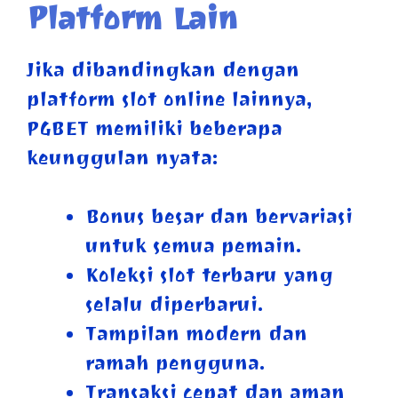
Platform Lain
Jika dibandingkan dengan
platform slot online lainnya,
PGBET memiliki beberapa
keunggulan nyata:
Bonus besar dan bervariasi
untuk semua pemain.
Koleksi slot terbaru yang
selalu diperbarui.
Tampilan modern dan
ramah pengguna.
Transaksi cepat dan aman