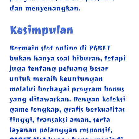
dan menyenangkan.
Kesimpulan
Bermain slot online di PGBET
bukan hanya soal hiburan, tetapi
juga tentang peluang besar
untuk meraih keuntungan
melalui berbagai program bonus
yang ditawarkan. Dengan koleksi
game lengkap, grafis berkualitas
tinggi, transaksi aman, serta
layanan pelanggan responsif,