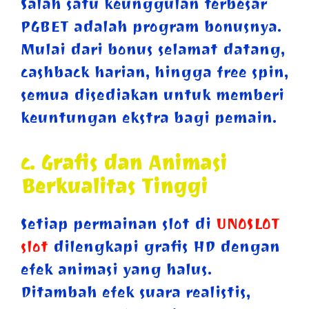
Salah satu keunggulan terbesar
PGBET adalah program bonusnya.
Mulai dari bonus selamat datang,
cashback harian, hingga free spin,
semua disediakan untuk memberi
keuntungan ekstra bagi pemain.
c. Grafis dan Animasi
Berkualitas Tinggi
Setiap permainan slot di
UNOSLOT
slot
dilengkapi grafis HD dengan
efek animasi yang halus.
Ditambah efek suara realistis,