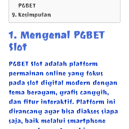
PGBET
Kesimpulan
1. Mengenal PGBET
Slot
PGBET Slot adalah platform
permainan online yang fokus
pada slot digital modern dengan
tema beragam, grafis canggih,
dan fitur interaktif. Platform ini
dirancang agar bisa diakses siapa
saja, baik melalui smartphone