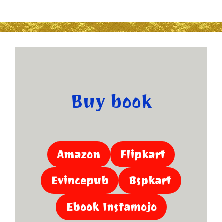
Buy book
Amazon
Flipkart
Evincepub
Bspkart
Ebook Instamojo