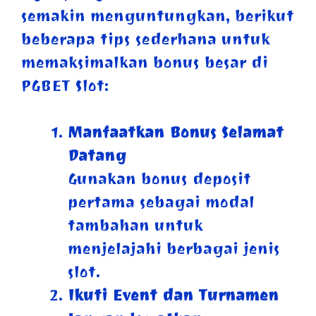
semakin menguntungkan, berikut
beberapa tips sederhana untuk
memaksimalkan bonus besar di
PGBET Slot:
Manfaatkan Bonus Selamat
Datang
Gunakan bonus deposit
pertama sebagai modal
tambahan untuk
menjelajahi berbagai jenis
slot.
Ikuti Event dan Turnamen