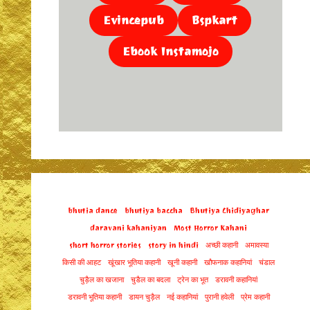
Evincepub
Bspkart
Ebook Instamojo
bhutia dance
bhutiya baccha
Bhutiya Chidiyaghar
daravani kahaniyan
Most Horror Kahani
short horror stories
story in hindi
अच्छी कहानी
अमावस्या
किसी की आहट
खूंखार भूतिया कहानी
खूनी कहानी
खौफनाक कहानियां
चंडाल
चुड़ैल का खजाना
चुडैल का बदला
ट्रेन का भूत
डरावनी कहानियां
डरावनी भूतिया कहानी
डायन चुड़ैल
नई कहानियां
पुरानी हवेली
प्रेम कहानी