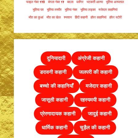
फाइल नंबर 178
बंगला नंबर 17
बदला
ब्लॉगर
भटकती आत्मा
भूतिया अस्पताल
भूतिया घर
भूतिया तस्वीर
भूतिया नंबर
भूतिया लड़का
मजेदार कहानियां
मौत का कुआं
मौत का खेल
श्मशान
हिंदी कहानी
हॉरर कहानियां
हॉरर स्टोरी
दुनियादारी
अंग्रेजी कहानी
डरावनी कहानी
जलपरी की कहानी
बच्चो की कहानियाँ
मजेदार कहानी
जासूसी कहानी
रहस्यमयी कहानी
प्रेरणादायक कहानी
जादुई कहानी
धार्मिक कहानी
चुड़ैल की
कहानी