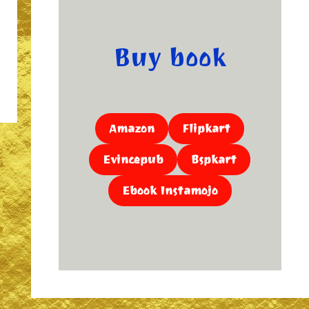
Buy book
Amazon
Flipkart
Evincepub
Bspkart
Ebook Instamojo