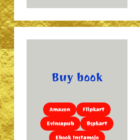
Buy book
Amazon
Flipkart
Evincepub
Bspkart
Ebook Instamojo