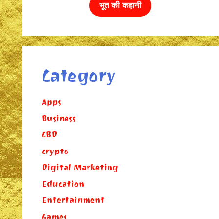
भूत की कहानी
Category
Apps
Business
CBD
crypto
Digital Marketing
Education
Entertainment
Games