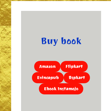
Buy book
Amazon
Flipkart
Evincepub
Bspkart
Ebook Instamojo