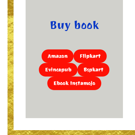
Buy book
Amazon
Flipkart
Evincepub
Bspkart
Ebook Instamojo