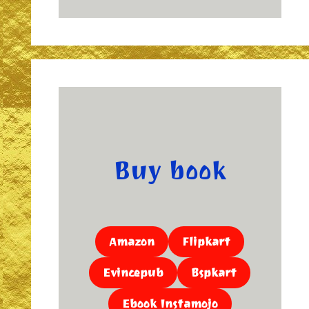
Buy book
Amazon
Flipkart
Evincepub
Bspkart
Ebook Instamojo