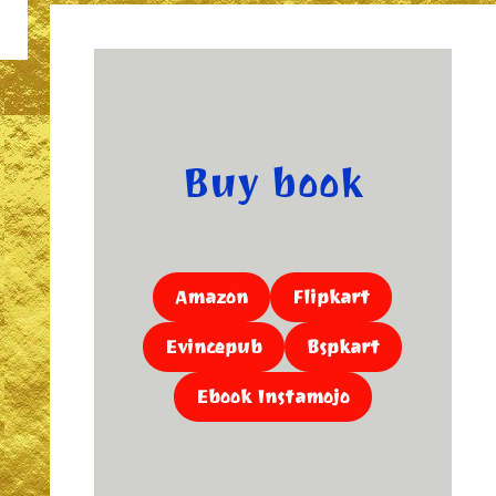
Buy book
Amazon
Flipkart
Evincepub
Bspkart
Ebook Instamojo