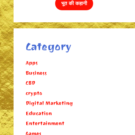
भूत की कहानी
Category
Apps
Business
CBD
crypto
Digital Marketing
Education
Entertainment
Games