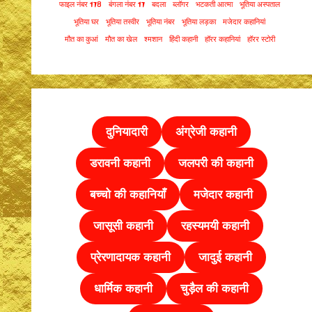
फाइल नंबर 178
बंगला नंबर 17
बदला
ब्लॉगर
भटकती आत्मा
भूतिया अस्पताल
भूतिया घर
भूतिया तस्वीर
भूतिया नंबर
भूतिया लड़का
मजेदार कहानियां
मौत का कुआं
मौत का खेल
श्मशान
हिंदी कहानी
हॉरर कहानियां
हॉरर स्टोरी
दुनियादारी
अंग्रेजी कहानी
डरावनी कहानी
जलपरी की कहानी
बच्चो की कहानियाँ
मजेदार कहानी
जासूसी कहानी
रहस्यमयी कहानी
प्रेरणादायक कहानी
जादुई कहानी
धार्मिक कहानी
चुड़ैल की
कहानी