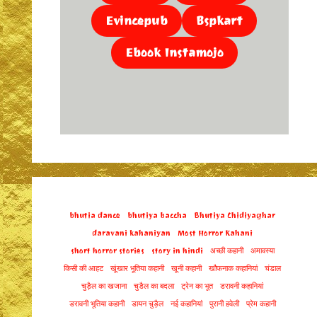
Evincepub
Bspkart
Ebook Instamojo
bhutia dance
bhutiya baccha
Bhutiya Chidiyaghar
daravani kahaniyan
Most Horror Kahani
short horror stories
story in hindi
अच्छी कहानी
अमावस्या
किसी की आहट
खूंखार भूतिया कहानी
खूनी कहानी
खौफनाक कहानियां
चंडाल
चुड़ैल का खजाना
चुडैल का बदला
ट्रेन का भूत
डरावनी कहानियां
डरावनी भूतिया कहानी
डायन चुड़ैल
नई कहानियां
पुरानी हवेली
प्रेम कहानी