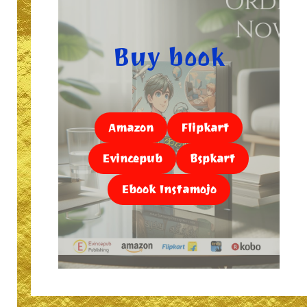
Buy book
Amazon
Flipkart
Evincepub
Bspkart
Ebook Instamojo