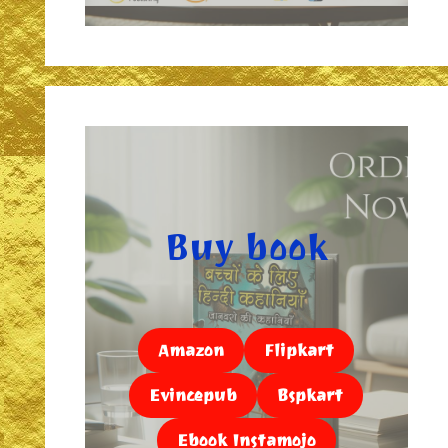
Buy book
Amazon
Flipkart
Evincepub
Bspkart
Ebook Instamojo