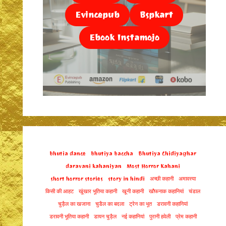
Evincepub
Bspkart
Ebook Instamojo
bhutia dance
bhutiya baccha
Bhutiya Chidiyaghar
daravani kahaniyan
Most Horror Kahani
short horror stories
story in hindi
अच्छी कहानी
अमावस्या
किसी की आहट
खूंखार भूतिया कहानी
खूनी कहानी
खौफनाक कहानियां
चंडाल
चुड़ैल का खजाना
चुडैल का बदला
ट्रेन का भूत
डरावनी कहानियां
डरावनी भूतिया कहानी
डायन चुड़ैल
नई कहानियां
पुरानी हवेली
प्रेम कहानी