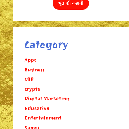
भूत की कहानी
Category
Apps
Business
CBD
crypto
Digital Marketing
Education
Entertainment
Games