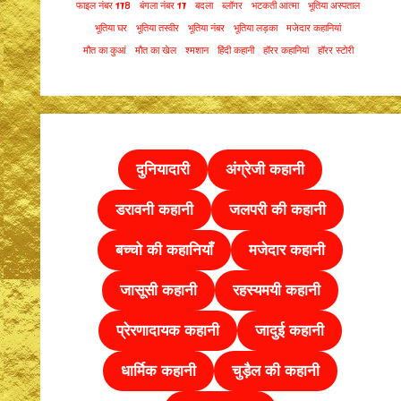
फाइल नंबर 178
बंगला नंबर 17
बदला
ब्लॉगर
भटकती आत्मा
भूतिया अस्पताल
भूतिया घर
भूतिया तस्वीर
भूतिया नंबर
भूतिया लड़का
मजेदार कहानियां
मौत का कुआं
मौत का खेल
श्मशान
हिंदी कहानी
हॉरर कहानियां
हॉरर स्टोरी
दुनियादारी
अंग्रेजी कहानी
डरावनी कहानी
जलपरी की कहानी
बच्चो की कहानियाँ
मजेदार कहानी
जासूसी कहानी
रहस्यमयी कहानी
प्रेरणादायक कहानी
जादुई कहानी
धार्मिक कहानी
चुड़ैल की
कहानी