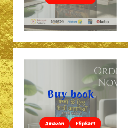
Buy book
Amazon
Flipkart