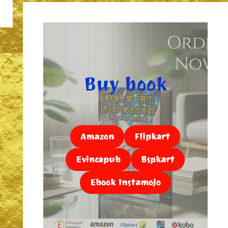
Buy book
Amazon
Flipkart
Evincepub
Bspkart
Ebook Instamojo