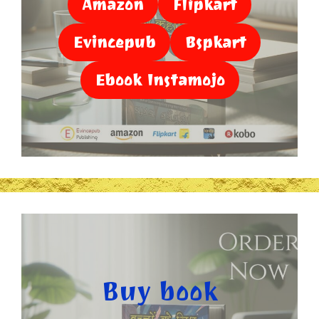
Amazon
Flipkart
Evincepub
Bspkart
Ebook Instamojo
Buy book