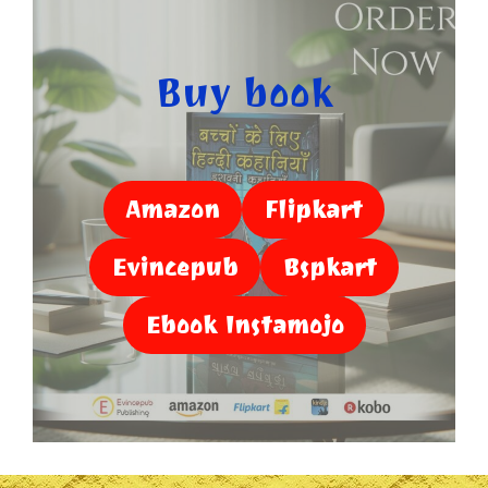
Buy book
Amazon
Flipkart
Evincepub
Bspkart
Ebook Instamojo