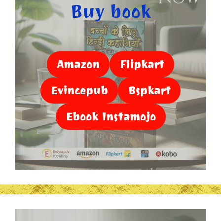
Buy book
Amazon
Flipkart
Evincepub
Bspkart
Ebook Instamojo