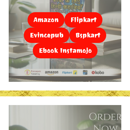
Amazon
Flipkart
Evincepub
Bspkart
Ebook Instamojo